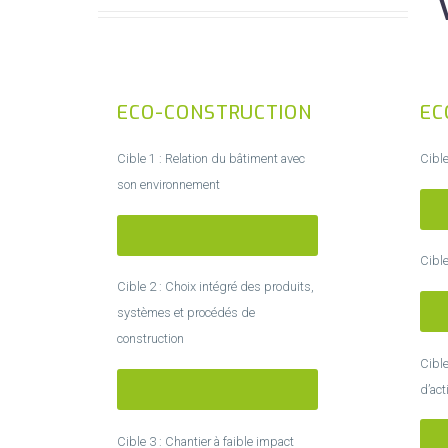
ECO-CONSTRUCTION
EC
Cible 1 : Relation du bâtiment avec
Cible
son environnement
T
TRÉS PERFORMANT
Cible
Cible 2 : Choix intégré des produits,
T
systèmes et procédés de
construction
Cible
TRÉS PERFORMANT
d’act
T
Cible 3 : Chantier à faible impact