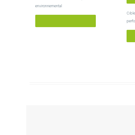
environnemental
Cibl
TRÉS PERFORMANT
perf
T