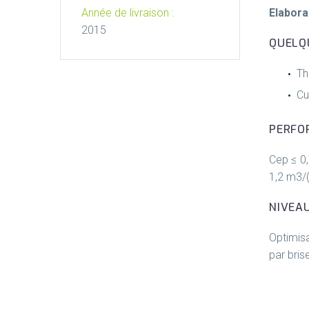
Elabora
Année de livraison :
2015
QUELQ
Th
Cu
PERFO
Cep ≤ 0,
1,2 m3/(
NIVEA
Optimisa
par bris