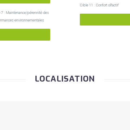
Cible 11 : Confort olfactif
e 7 : Maintenance/pérennité des
TRÉS PERFORMANT
ormances environnementales
RÉS PERFORMANT
LOCALISATION